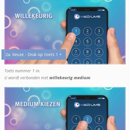
2a. Keuze - Druk op toets 1 +
Toets nummer 1 in.
U wordt verbonden met
willekeurig medium