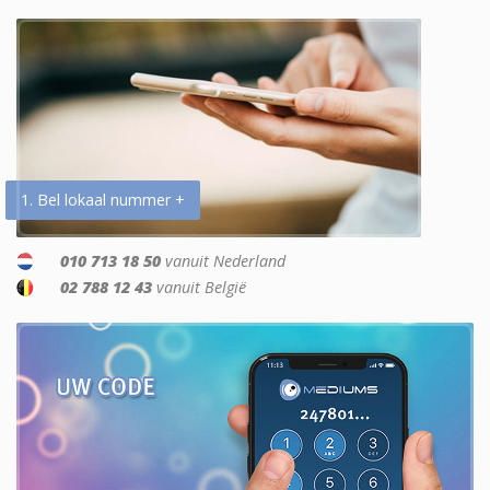
1. Bel lokaal nummer +
010 713 18 50
vanuit Nederland
02 788 12 43
vanuit België