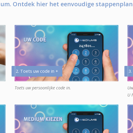
um. Ontdek hier het eenvoudige stappenplan
2. Toets uw code in +
3.
Toets uw persoonlijke code in.
Uw
U 