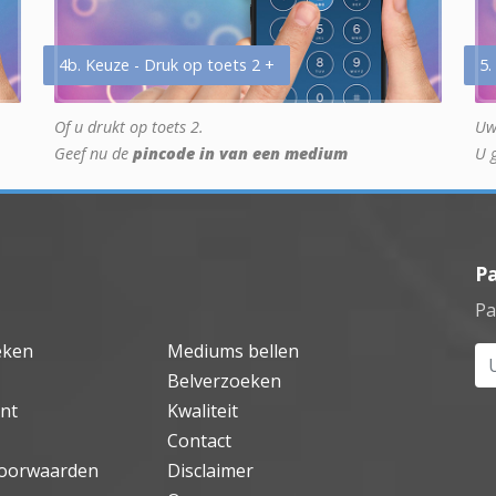
4b. Keuze - Druk op toets 2 +
5.
Of u drukt op toets 2.
Uw
Geef nu de
pincode in van een medium
U 
P
Pa
eken
Mediums bellen
Uw
Belverzoeken
nt
Kwaliteit
Contact
oorwaarden
Disclaimer