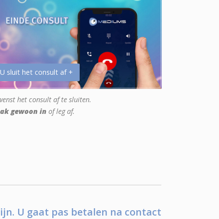
 U sluit het consult af +
enst het consult af te sluiten.
ak gewoon in
of leg af.
ijn. U gaat pas betalen na contact