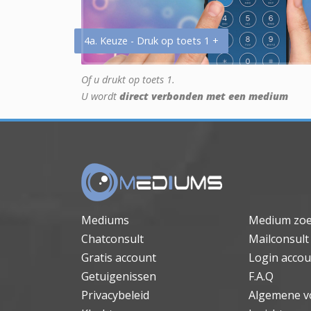
4a. Keuze - Druk op toets 1 +
Of u drukt op toets 1.
U wordt
direct verbonden met een medium
Mediums
Medium zo
Chatconsult
Mailconsult
Gratis account
Login accou
Getuigenissen
F.A.Q
Privacybeleid
Algemene v