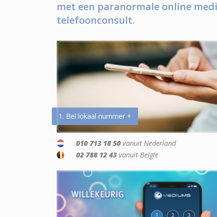
met een paranormale online medi
telefoonconsult.
1. Bel lokaal nummer +
010 713 18 50
vanuit Nederland
02 788 12 43
vanuit België