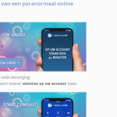
 van een paranormaal online
 Uw saldo +
 saldo bevestiging.
hoort hoeveel
minuten op uw account
staan.