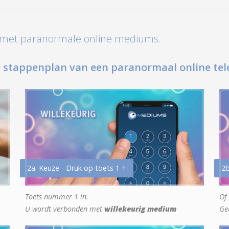
t met paranormale online mediums.
 stappenplan van een paranormaal online tel
2a. Keuze - Druk op toets 1 +
2b
Toets nummer 1 in.
Of 
U wordt verbonden met
willekeurig medium
Ge