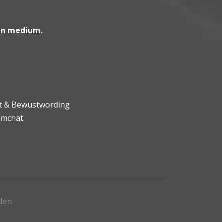
en medium
.
ht & Bewustwording
umchat
den