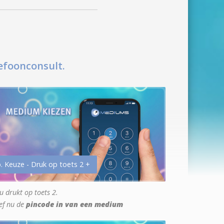
efoonconsult.
. Keuze - Druk op toets 2 +
u drukt op toets 2.
ef nu de
pincode in van een medium