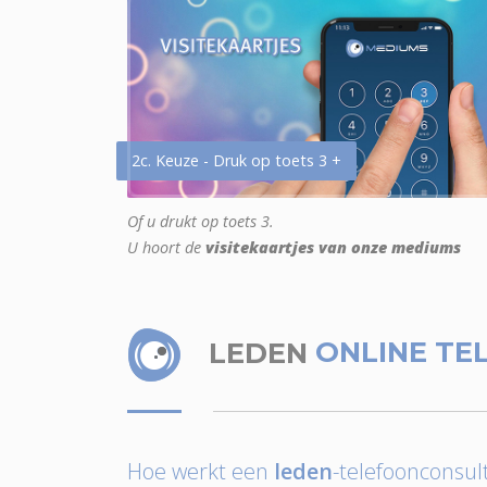
2c. Keuze - Druk op toets 3 +
Of u drukt op toets 3.
U hoort de
visitekaartjes van onze mediums
LEDEN
ONLINE TE
Hoe werkt een
leden
-telefoonconsult