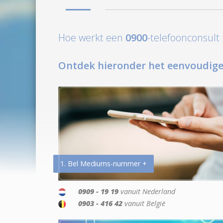
Hoe werkt een
0900
-telefoonconsul
Ontdek hieronder het eenvoudige
1. Bel Mediums-nummer +
0909 - 19 19
vanuit Nederland
0903 - 416 42
vanuit België