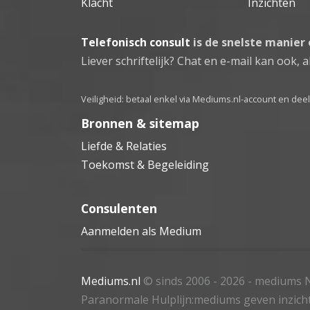
Klacht
Inzichten
Telefonisch consult
is de snelste manier
Liever schriftelijk? Chat en e-mail kan ook, al
Veiligheid: betaal enkel via Mediums.nl-account en de
Bronnen & sitemap
Liefde & Relaties
Toekomst & Begeleiding
Consulenten
Aanmelden als Medium
Mediums.nl
© sinds 2006 - 2026
- mediums N
Paranormale Hulplijn:mediums geven inzich