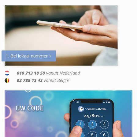
1. Bel lokaal nummer +
010 713 18 50
vanuit Nederland
02 788 12 43
vanuit België