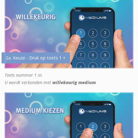
2a. Keuze - Druk op toets 1 +
Toets nummer 1 in.
U wordt verbonden met
willekeurig medium