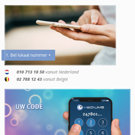
1. Bel lokaal nummer +
010 713 18 50
vanuit Nederland
02 788 12 43
vanuit België