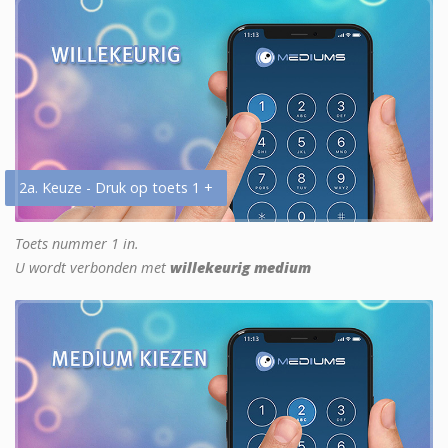
2a. Keuze - Druk op toets 1 +
Toets nummer 1 in.
U wordt verbonden met
willekeurig medium