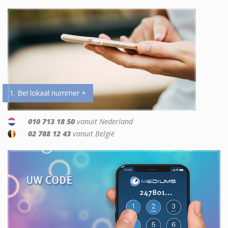
1. Bel lokaal nummer +
010 713 18 50
vanuit Nederland
02 788 12 43
vanuit België