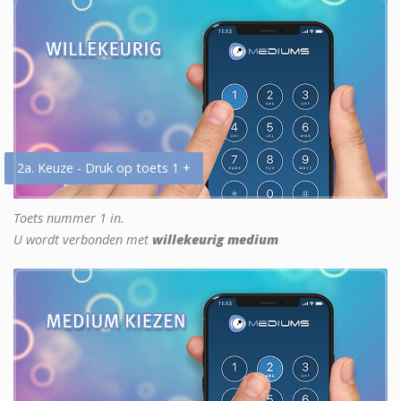
2a. Keuze - Druk op toets 1 +
Toets nummer 1 in.
U wordt verbonden met
willekeurig medium