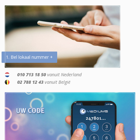
1. Bel lokaal nummer +
010 713 18 50
vanuit Nederland
02 788 12 43
vanuit België