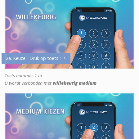
2a. Keuze - Druk op toets 1 +
Toets nummer 1 in.
U wordt verbonden met
willekeurig medium