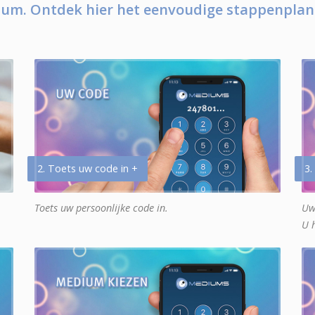
um. Ontdek hier het eenvoudige stappenplan
2. Toets uw code in +
3.
Toets uw persoonlijke code in.
Uw
U 