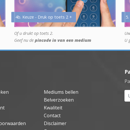
4b. Keuze - Druk op toets 2 +
5.
Of u drukt op toets 2.
Uw
Geef nu de
pincode in van een medium
U 
P
Pa
eken
Mediums bellen
Uw
Belverzoeken
nt
Kwaliteit
Contact
oorwaarden
Disclaimer