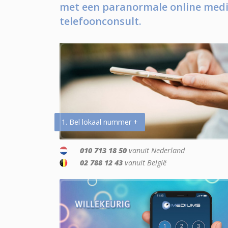
met een paranormale online medi
telefoonconsult.
1. Bel lokaal nummer +
010 713 18 50
vanuit Nederland
02 788 12 43
vanuit België