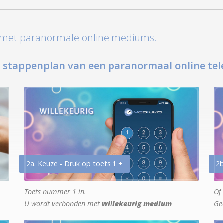
t met paranormale online mediums.
 stappenplan van een paranormaal online tel
2a. Keuze - Druk op toets 1 +
2b
Toets nummer 1 in.
Of 
U wordt verbonden met
willekeurig medium
Ge