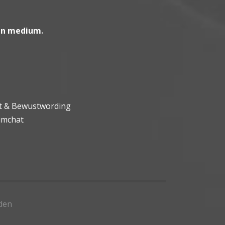
en medium
.
ht & Bewustwording
umchat
den