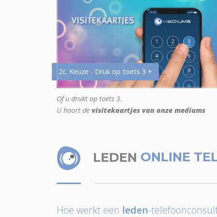
2c. Keuze - Druk op toets 3 +
Of u drukt op toets 3.
U hoort de
visitekaartjes van onze mediums
LEDEN
ONLINE TE
Hoe werkt een
leden
-telefoonconsult