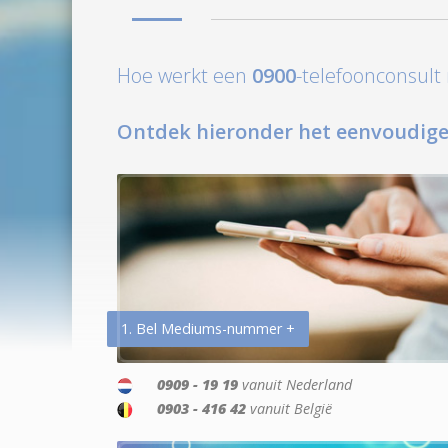
Hoe werkt een
0900
-telefoonconsul
Ontdek hieronder het eenvoudige
1. Bel Mediums-nummer +
0909 - 19 19
vanuit Nederland
0903 - 416 42
vanuit België