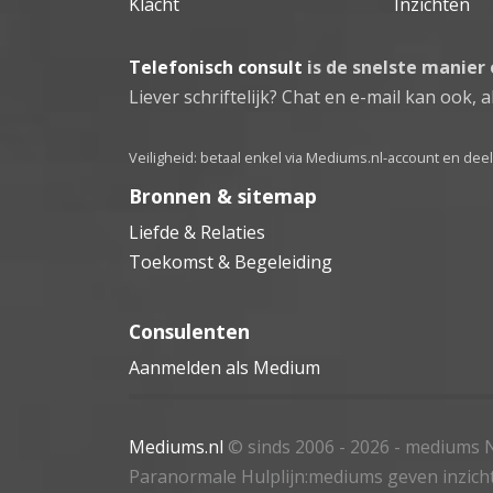
Klacht
Inzichten
Telefonisch consult
is de snelste manier
Liever schriftelijk? Chat en e-mail kan ook, al
Veiligheid: betaal enkel via Mediums.nl-account en de
Bronnen & sitemap
Liefde & Relaties
Toekomst & Begeleiding
Consulenten
Aanmelden als Medium
Mediums.nl
© sinds 2006 - 2026
- mediums N
Paranormale Hulplijn:mediums geven inzich