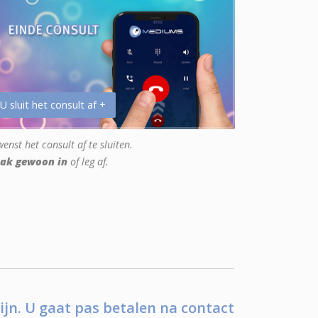
 U sluit het consult af +
enst het consult af te sluiten.
ak gewoon in
of leg af.
ijn. U gaat pas betalen na contact