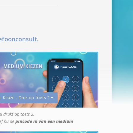
efoonconsult.
. Keuze - Druk op toets 2 +
u drukt op toets 2.
ef nu de
pincode in van een medium