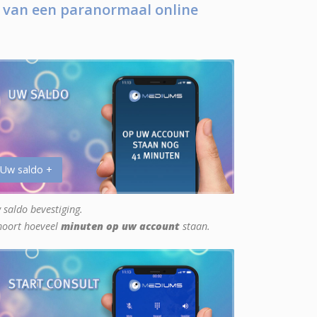
 van een paranormaal online
 Uw saldo +
 saldo bevestiging.
hoort hoeveel
minuten op uw account
staan.