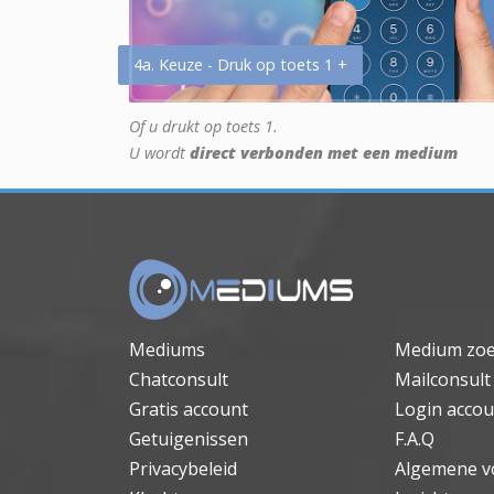
4a. Keuze - Druk op toets 1 +
Of u drukt op toets 1.
U wordt
direct verbonden met een medium
Mediums
Medium zo
Chatconsult
Mailconsult
Gratis account
Login accou
Getuigenissen
F.A.Q
Privacybeleid
Algemene v