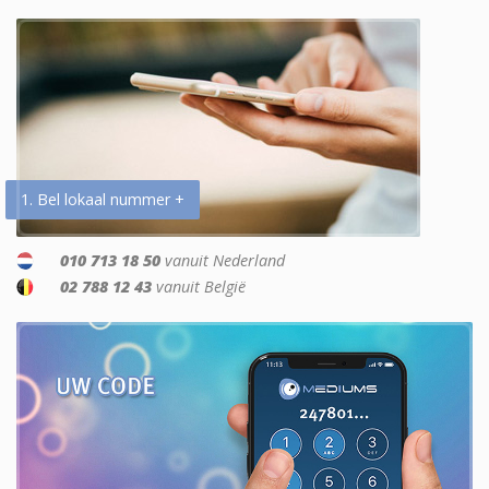
1. Bel lokaal nummer +
010 713 18 50
vanuit Nederland
02 788 12 43
vanuit België