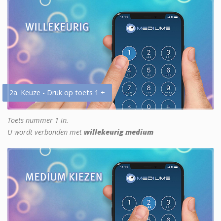
2a. Keuze - Druk op toets 1 +
Toets nummer 1 in.
U wordt verbonden met
willekeurig medium