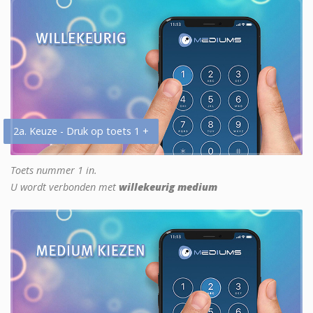
2a. Keuze - Druk op toets 1 +
Toets nummer 1 in.
U wordt verbonden met
willekeurig medium