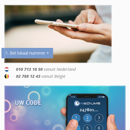
1. Bel lokaal nummer +
010 713 18 50
vanuit Nederland
02 788 12 43
vanuit België